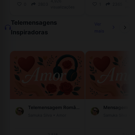
4,926
4,55
0
2803
1
2365
visualizações
visua
Telemensagens
Ver
mais
Inspiradoras
Telemensagem Romântica: Amar É - Voz Feminina
Samuka Silva
•
Amor
Samuka Silva
•
A
2,518
2,143