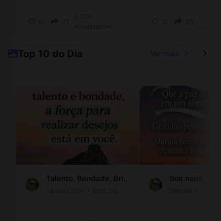
2,206
1,887
0
77
0
25
visualizações
visuali
Top 10 do Dia
Ver mais
Talento, Bondade, Brilho Interior
Samuka Silva
•
Bom Dia
Samuka Silva
•
B