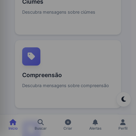
Ciúmes
Descubra mensagens sobre ciúmes
Baixe nosso App Oficial!
Tenha acesso completo às mensagens inspiradoras em um
Compreensão
app nativo e otimizado.
Descubra mensagens sobre compreensão
DISPONÍVEL NO
Google Play
BAIXAR NA
App Store
Início
Buscar
Criar
Alertas
Perfil