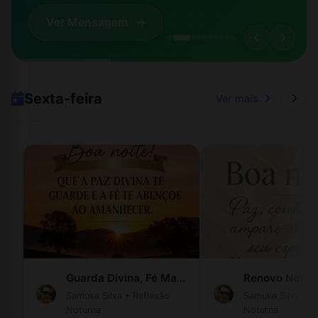
Ver Mensagem
Sexta-feira
Ver mais
Guarda Divina, Fé Matinal.
Samuka Silva
•
Reflexão
Samuka Silva
•
R
Noturna
Noturna