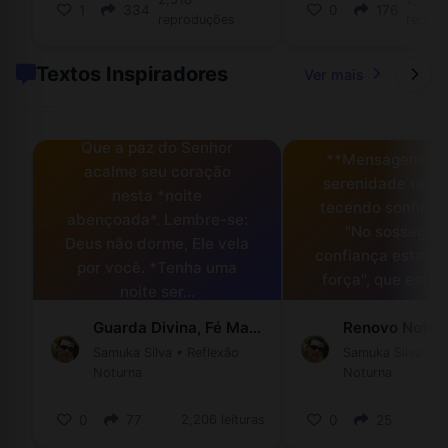
1
334
0
176
reproduções
reprod
Textos Inspiradores
Ver mais
Que a paz do Senhor
**Mensagem:** 
acalme seu coração
serenidade te en
nesta *noite
tecendo sonhos d
abençoada*. Lembre-se:
"No sossego e
Deus não dorme, Ele vela
confiança estará 
por você. *Tenha uma
força", que este 
noite ser...
Guarda Divina, Fé Matinal.
Samuka Silva
•
Reflexão
Samuka Silva
•
R
Noturna
Noturna
0
77
2,206 leituras
0
25
1,