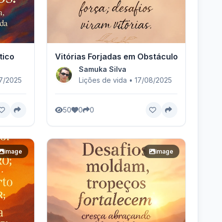
tico
Vitórias Forjadas em Obstáculos
Samuka Silva
07/2025
Lições de vida • 17/08/2025
50
0
0
image
image