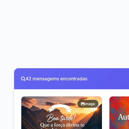
42 mensagems encontradas
image