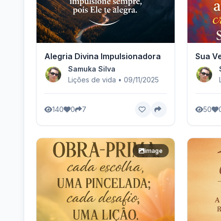
Alegria Divina Impulsionadora
Sua Ve
Samuka Silva
Lições de vida • 09/11/2025
140
0
7
50
image