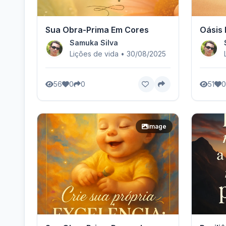
Sua Obra-Prima Em Cores
Oásis 
Samuka Silva
Lições de vida • 30/08/2025
56
0
0
51
0
image