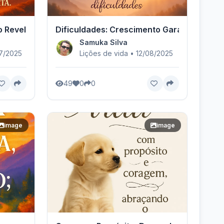
ro Revelado
Dificuldades: Crescimento Garantido
Samuka Silva
07/2025
Lições de vida • 12/08/2025
49
0
0
image
image