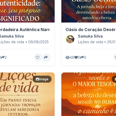
rdadeira Autêntica Narrativa
Oásis do Coração Desér
Samuka Silva
Samuka Silva
Lições de vida • 09/08/2025
Lições de vida • 26/
0
2
48
0
0
image