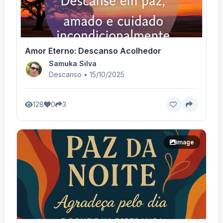
Amor Eterno: Descanso Acolhedor
Samuka Silva
Descanso • 15/10/2025
128
0
3
image