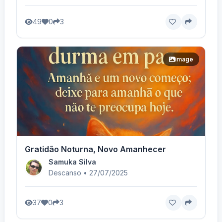
49
0
3
image
Gratidão Noturna, Novo Amanhecer
Samuka Silva
Descanso • 27/07/2025
37
0
3