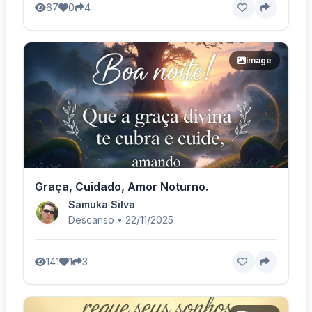
67
0
4
image
Graça, Cuidado, Amor Noturno.
Samuka Silva
Descanso • 22/11/2025
141
1
3