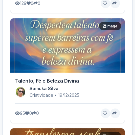
129
0
0
image
Talento, Fé e Beleza Divina
Samuka Silva
Criatividade • 19/12/2025
95
0
0