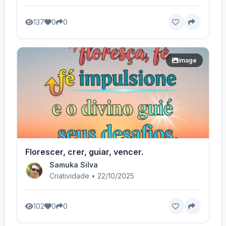
137
0
0
image
Florescer, crer, guiar, vencer.
Samuka Silva
Criatividade • 22/10/2025
102
0
0