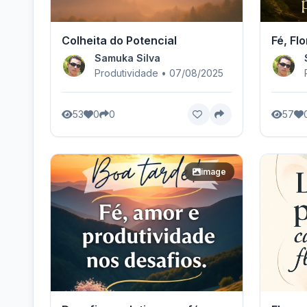
Colheita do Potencial
Fé, Flo
Samuka Silva
Produtividade • 07/08/2025
53
0
0
57
image