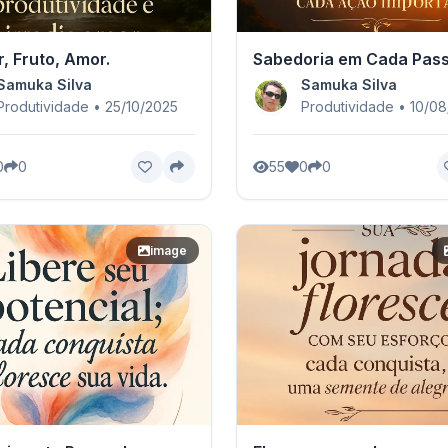
r, Fruto, Amor.
Sabedoria em Cada Pas
Samuka Silva
Samuka Silva
Produtividade • 25/10/2025
Produtividade • 10/0
0
0
55
0
0
image