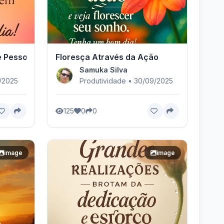
e Pessoal
Floresça Através da Ação
Samuka Silva
0/2025
Produtividade • 30/09/2025
125
0
0
image
image