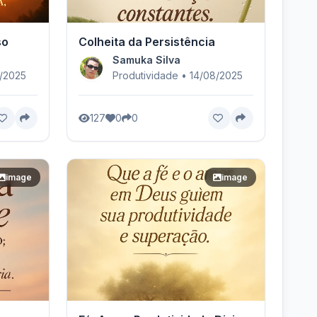
so
Colheita da Persistência
Samuka Silva
8/2025
Produtividade • 14/08/2025
127
0
0
image
image