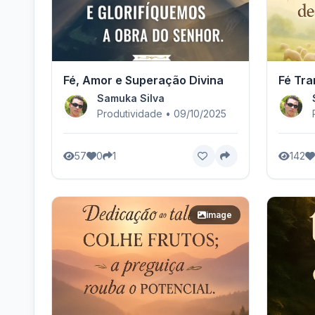
Fé, Amor e Superação Divina
Fé Tra
Samuka Silva
Produtividade • 09/10/2025
57
0
1
142
image