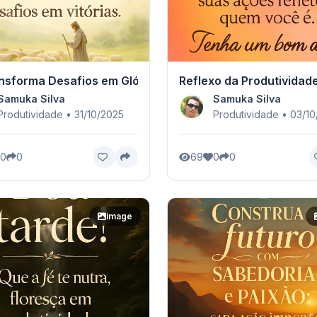
nsforma Desafios em Glória
Reflexo da Produtividad
Samuka Silva
Samuka Silva
Produtividade • 31/10/2025
Produtividade • 03/1
0
0
69
0
0
image