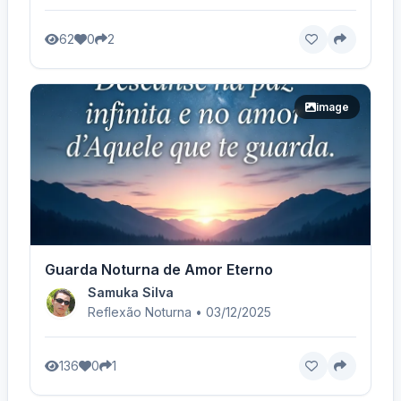
62
0
2
image
Guarda Noturna de Amor Eterno
Samuka Silva
Reflexão Noturna • 03/12/2025
136
0
1