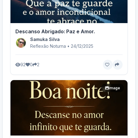
Descanso Abrigado: Paz e Amor.
Samuka Silva
Reflexão Noturna • 24/12/2025
92
0
2
image