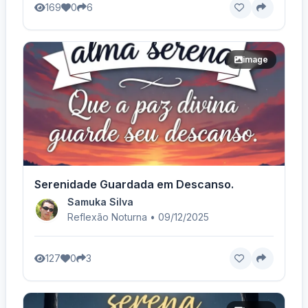
169
0
6
image
Serenidade Guardada em Descanso.
Samuka Silva
Reflexão Noturna • 09/12/2025
127
0
3