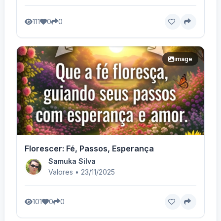
111
0
0
image
Florescer: Fé, Passos, Esperança
Samuka Silva
Valores • 23/11/2025
101
0
0