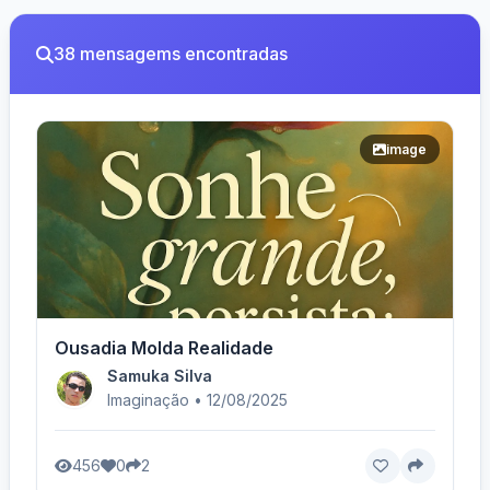
38 mensagems encontradas
image
Ousadia Molda Realidade
Samuka Silva
Imaginação • 12/08/2025
456
0
2