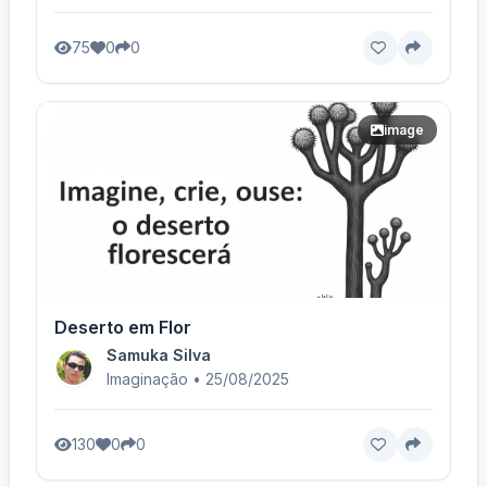
75
0
0
image
Deserto em Flor
Samuka Silva
Imaginação • 25/08/2025
130
0
0