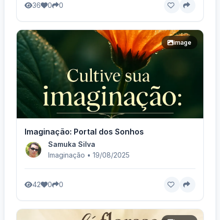
36
0
0
image
Imaginação: Portal dos Sonhos
Samuka Silva
Imaginação • 19/08/2025
42
0
0