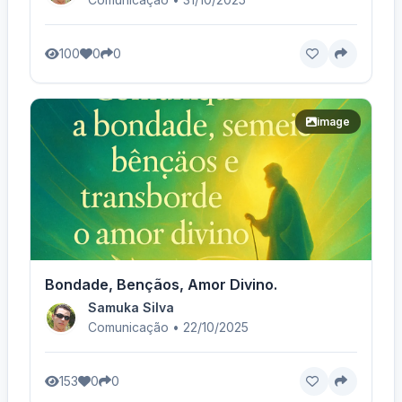
100
0
0
image
Bondade, Bençãos, Amor Divino.
Samuka Silva
Comunicação • 22/10/2025
153
0
0