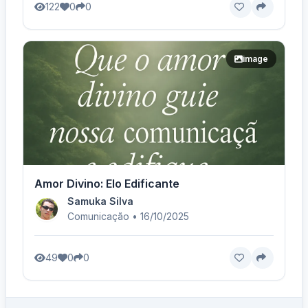
122
0
0
image
Amor Divino: Elo Edificante
Samuka Silva
Comunicação • 16/10/2025
49
0
0