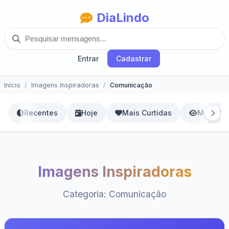
DiaLindo
Entrar
Cadastrar
Início
Imagens Inspiradoras
Comunicação
Recentes
Hoje
Mais Curtidas
Mais Vis
Imagens Inspiradoras
Categoria: Comunicação