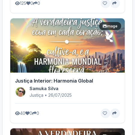
125
0
0
image
Justiça Interior: Harmonia Global
Samuka Silva
Justiça • 26/07/2025
40
0
0