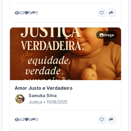
69
0
0
image
Amor Justo e Verdadeiro
Samuka Silva
Justiça • 11/08/2025
44
0
0