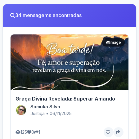
34 mensagems encontradas
image
Graça Divina Revelada: Superar Amando
Samuka Silva
Justiça • 06/11/2025
125
0
1