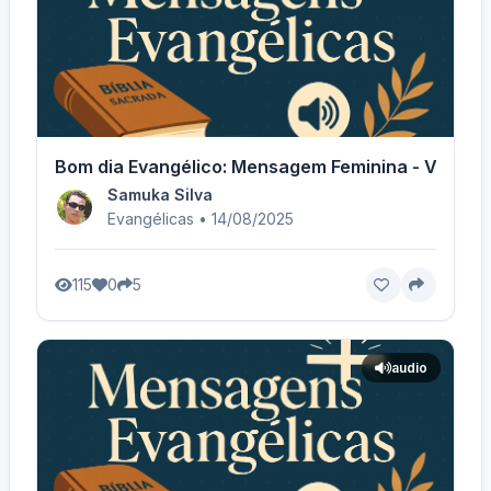
Bom dia Evangélico: Mensagem Feminina - Voz Fe
Samuka Silva
Evangélicas • 14/08/2025
115
0
5
audio