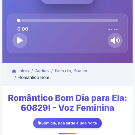
0:00
--:--
Início
Audios
Bom dia, Boa tarde e Boa Noite
Romântico Bom Dia para Ela: 60829! - Voz Feminina
Romântico Bom Dia para Ela:
60829! - Voz Feminina
Bom dia, Boa tarde e Boa Noite