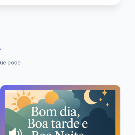
s
que pode