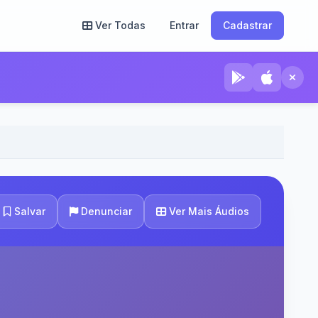
Ver Todas
Entrar
Cadastrar
culina
Ver Mais Áudios
Salvar
Denunciar