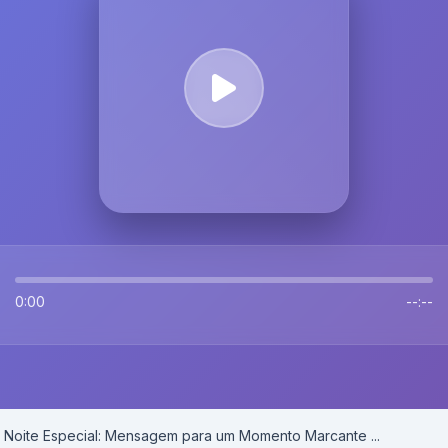
0:00
--:--
Noite Especial: Mensagem para um Momento Marcante ...