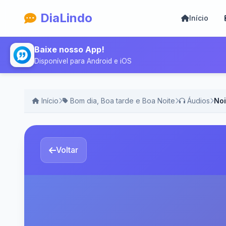
DiaLindo
Início
Baixe nosso App!
Disponível para Android e iOS
Início
Bom dia, Boa tarde e Boa Noite
Áudios
Noi
Voltar