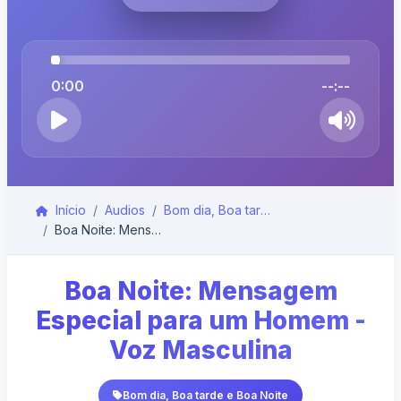
0:00
--:--
Início
Audios
Bom dia, Boa tarde e Boa Noite
Boa Noite: Mensagem Especial para um Homem - Voz M...
Boa Noite: Mensagem
Especial para um Homem -
Voz Masculina
Bom dia, Boa tarde e Boa Noite