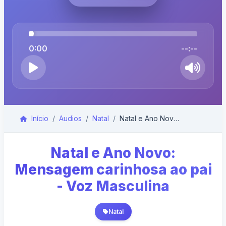
0:00
--:--
Início
Audios
Natal
Natal e Ano Novo: Mensagem carinhosa ao pai - Voz ...
Natal e Ano Novo:
Mensagem carinhosa ao pai
- Voz Masculina
Natal