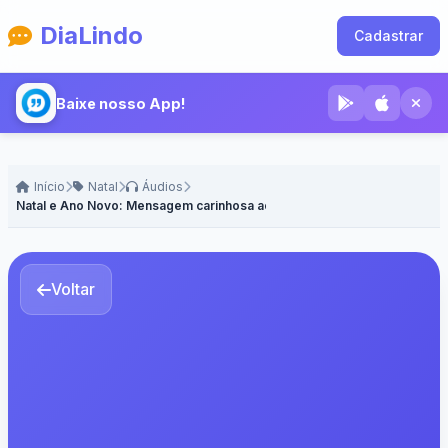
DiaLindo
Cadastrar
Baixe nosso App!
Início
Natal
Áudios
Natal e Ano Novo: Mensagem carinhosa ao pai - Voz Masculina
Voltar