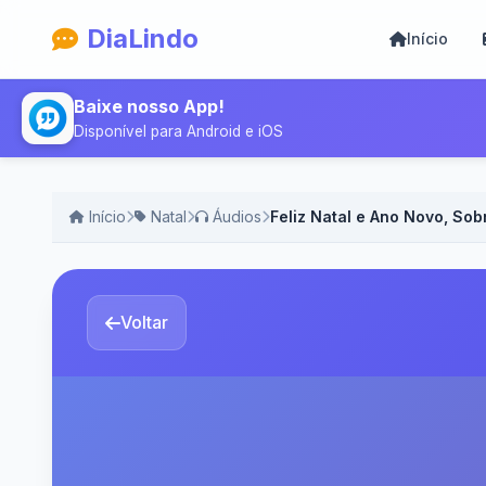
DiaLindo
Início
Baixe nosso App!
Disponível para Android e iOS
Início
Natal
Áudios
Feliz Natal e Ano Novo, Sob
Voltar