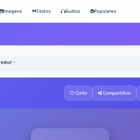
Imagens
Textos
Áudios
Populares
rinho! - Voz Masculina
Curtir
Compartilhar