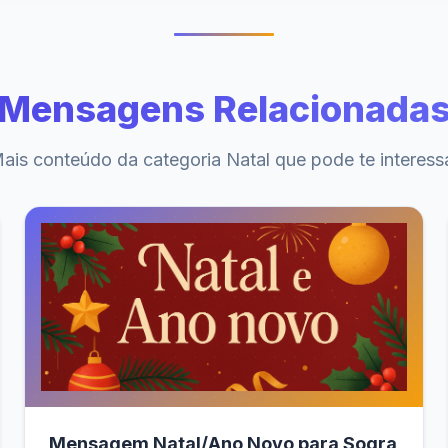
Mensagens Relacionada
ais conteúdo da categoria Natal que pode te interess
Mensagem Natal/Ano Novo para Sogra