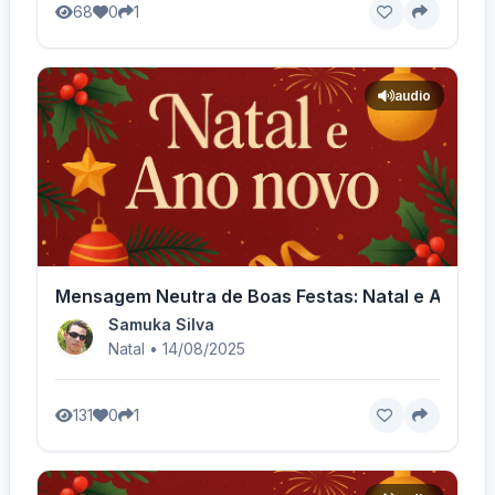
68
0
1
audio
Mensagem Neutra de Boas Festas: Natal e Ano No
Samuka Silva
Natal • 14/08/2025
131
0
1