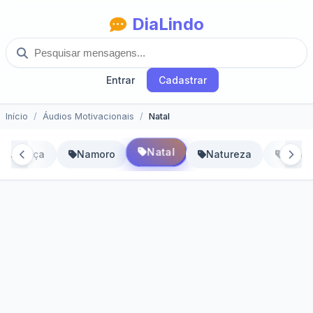
DiaLindo
Entrar
Cadastrar
Início
Áudios Motivacionais
Natal
Natal
Mudança
Namoro
Natureza
Objet