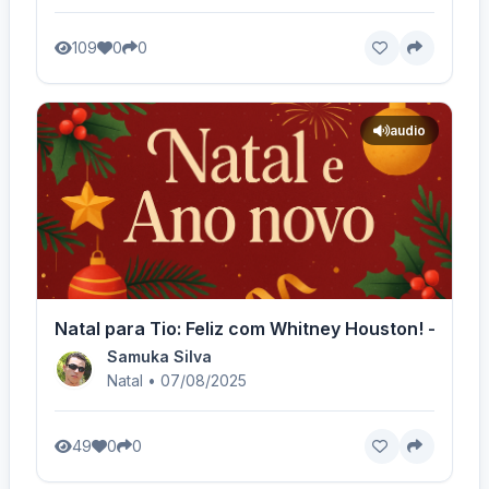
109
0
0
audio
Natal para Tio: Feliz com Whitney Houston! - Voz 
Samuka Silva
Natal • 07/08/2025
49
0
0