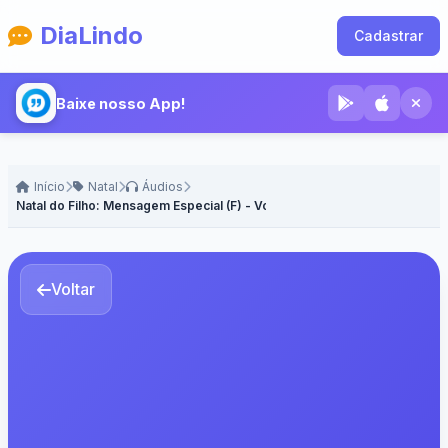
DiaLindo
Cadastrar
Baixe nosso App!
Início
Natal
Áudios
Natal do Filho: Mensagem Especial (F) - Voz Feminina
Voltar