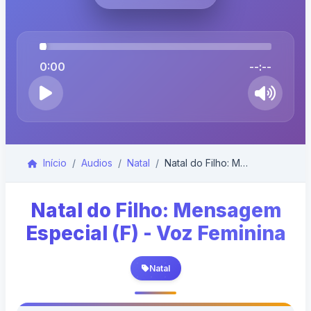
0:00
--:--
Início
Audios
Natal
Natal do Filho: Mensagem Especial (F) - Voz Femini...
Natal do Filho: Mensagem
Especial (F) - Voz Feminina
Natal