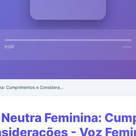
0:00
--:--
a: Cumprimentos e Considera...
eutra Feminina: Cum
siderações - Voz Femi