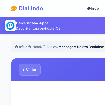
DiaLindo
Início
Baixe nosso App!
Disponível para Android e iOS
Início
Natal
Áudios
Mensagem Neutra Feminina: 
Voltar