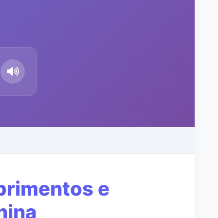
primentos e
nina