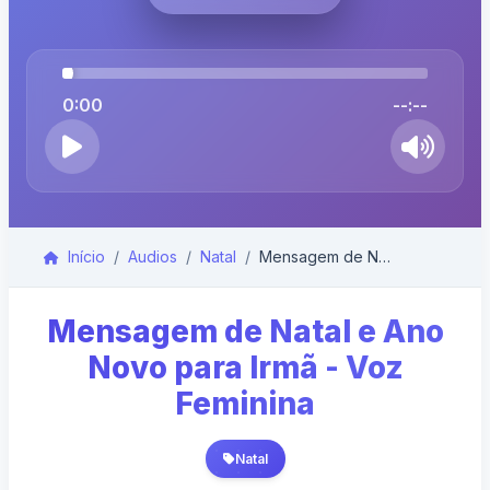
0:00
--:--
Início
Audios
Natal
Mensagem de Natal e Ano Novo para Irmã - Voz Femin...
Mensagem de Natal e Ano
Novo para Irmã - Voz
Feminina
Natal