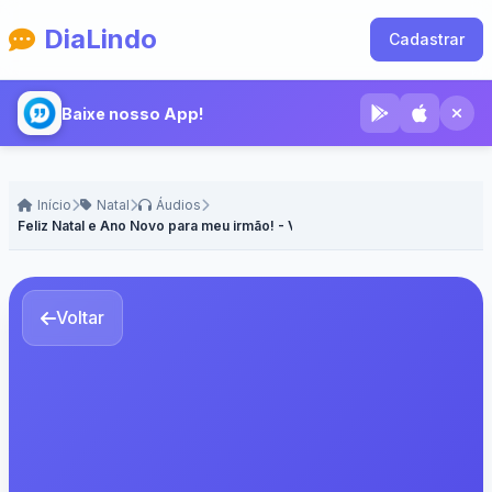
DiaLindo
Cadastrar
Baixe nosso App!
Início
Natal
Áudios
Feliz Natal e Ano Novo para meu irmão! - Voz Masculina
Voltar