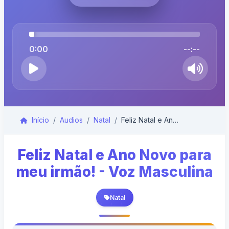
0:00
--:--
Início
Audios
Natal
Feliz Natal e Ano Novo para meu irmão! - Voz Mascu...
Feliz Natal e Ano Novo para
meu irmão! - Voz Masculina
Natal