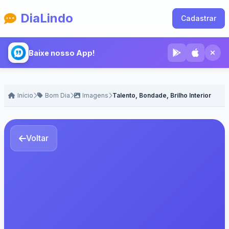
DiaLindo
Cadastrar
Baixe nosso App!
Início
Bom Dia
Imagens
Talento, Bondade, Brilho Interior
Voltar