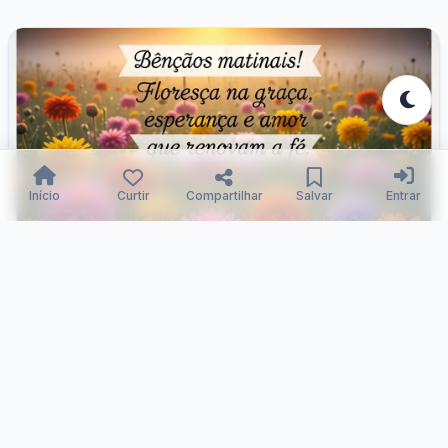
Início
Curtir
Compartilhar
Salvar
Entrar
Amanhecer: Fé Florescida em Graça
Samuka Silva
20/12/2025
173
0
2