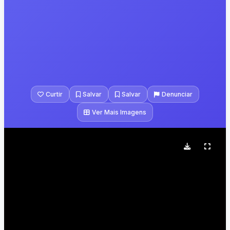
Curtir
Salvar
Salvar
Denunciar
Ver Mais Imagens