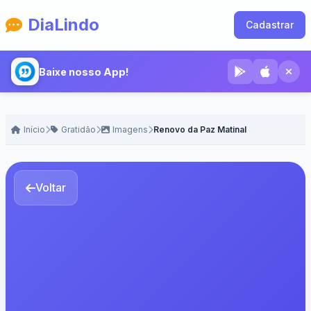
DiaLindo
Cadastrar
Baixe nosso App!
Início
Gratidão
Imagens
Renovo da Paz Matinal
Voltar