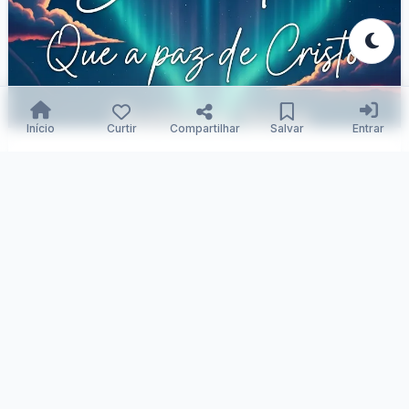
Início
Curtir
Compartilhar
Salvar
Entrar
Sonhos Iluminados pela Fé Divina
Samuka Silva
02/12/2025
105
0
0