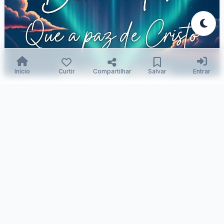
Início
Curtir
Compartilhar
Salvar
Entrar
Sonhos Iluminados pela Fé Divina
Samuka Silva
02/12/2025
105
0
0