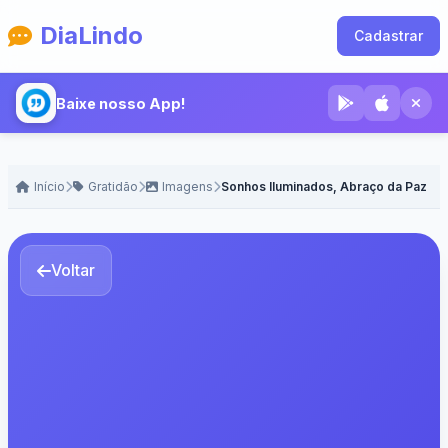
DiaLindo
Cadastrar
Baixe nosso App!
Início
Gratidão
Imagens
Sonhos Iluminados, Abraço da Paz
Voltar