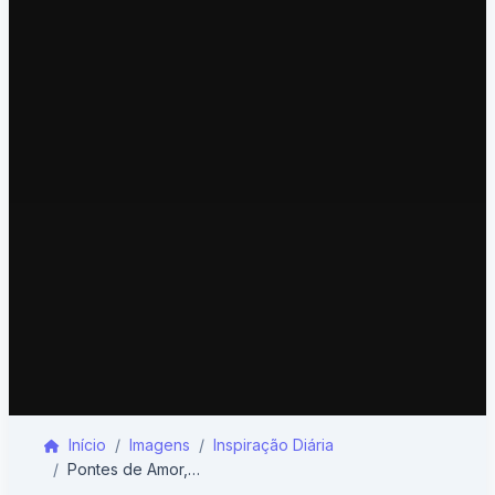
Início
Imagens
Inspiração Diária
Pontes de Amor, Fé em Cima