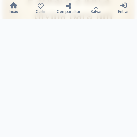
Início
Curtir
Compartilhar
Salvar
Entrar
Alvorada Divina: Fé e Força
Samuka Silva
28/12/2025
149
0
0