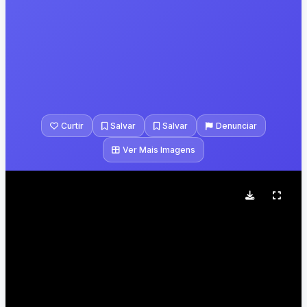
Curtir
Salvar
Salvar
Denunciar
Ver Mais Imagens