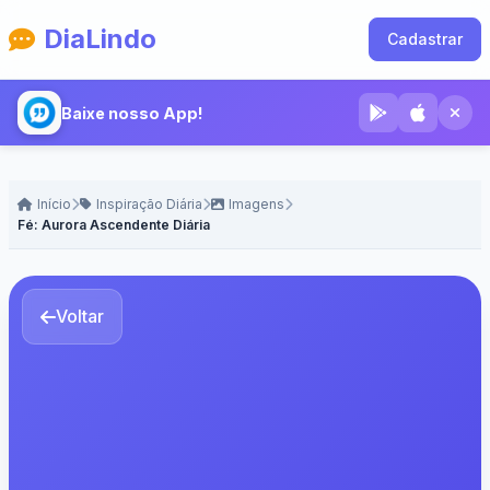
DiaLindo
Cadastrar
Baixe nosso App!
Início
Inspiração Diária
Imagens
Fé: Aurora Ascendente Diária
Voltar