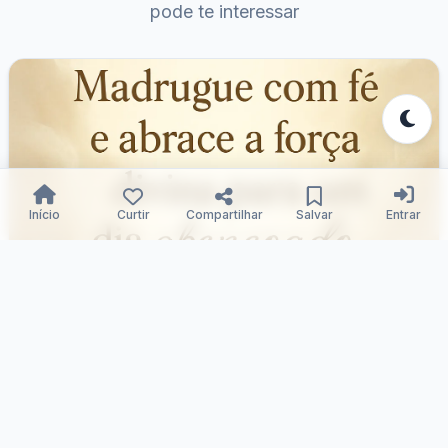
pode te interessar
Início
Curtir
Compartilhar
Salvar
Entrar
Alvorada Divina: Fé e Força
Samuka Silva
28/12/2025
150
0
0