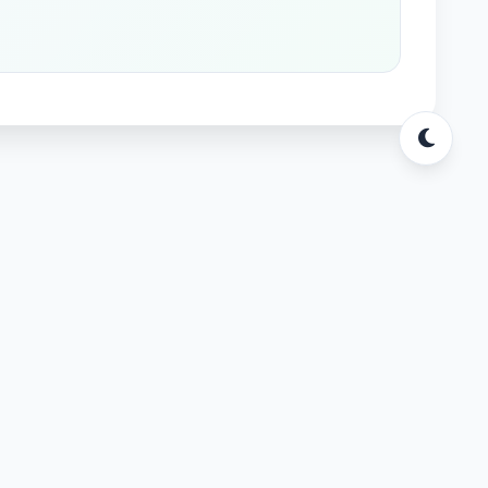
s
sar