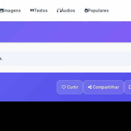
Imagens
Textos
Áudios
Populares
o.
Curtir
Compartilhar