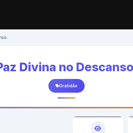
nso.
Paz Divina no Descanso
Gratidão