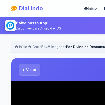
DiaLindo
Início
Baixe nosso App!
Disponível para Android e iOS
Início
Gratidão
Imagens
Paz Divina no Descans
Voltar