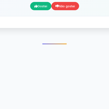
Gostei
Não gostei
Mensagens Relacionada
is conteúdo da categoria Gratidão que pode te interes