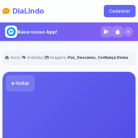
DiaLindo
Cadastrar
Baixe nosso App!
Início
Gratidão
Imagens
Paz, Descanso, Confiança Divina.
Voltar