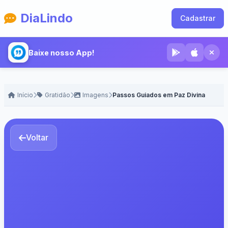
DiaLindo
Cadastrar
Baixe nosso App!
Início
Gratidão
Imagens
Passos Guiados em Paz Divina
Voltar