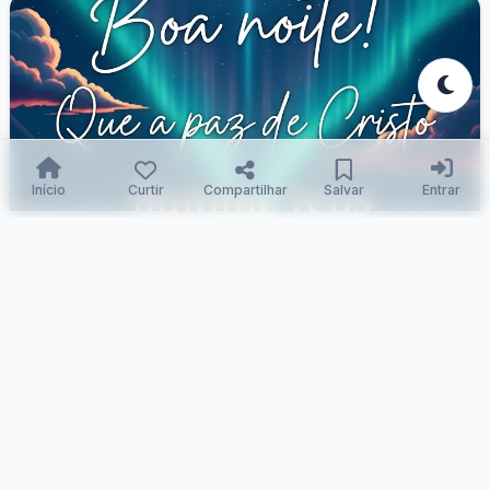
Início
Curtir
Compartilhar
Salvar
Entrar
Sonhos Iluminados pela Fé Divina
Samuka Silva
02/12/2025
104
0
0