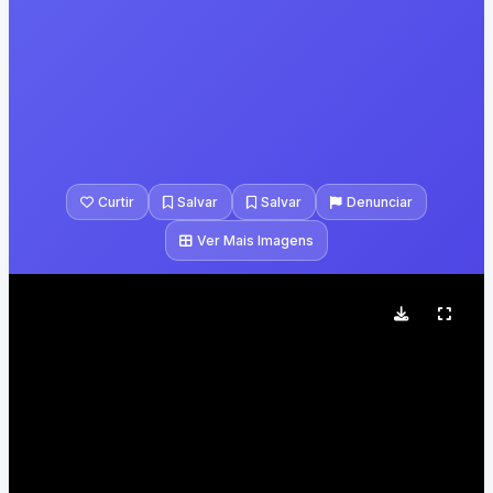
Curtir
Salvar
Salvar
Denunciar
Ver Mais Imagens