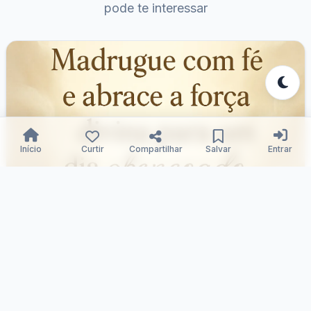
pode te interessar
Início
Curtir
Compartilhar
Salvar
Entrar
Alvorada Divina: Fé e Força
Samuka Silva
28/12/2025
149
0
0