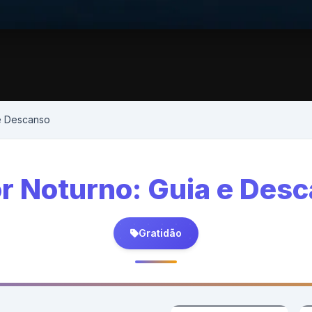
e Descanso
 Noturno: Guia e Des
Gratidão