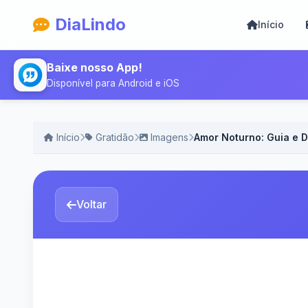
DiaLindo
Início
Baixe nosso App!
Disponível para Android e iOS
Início
Gratidão
Imagens
Amor Noturno: Guia e 
Voltar