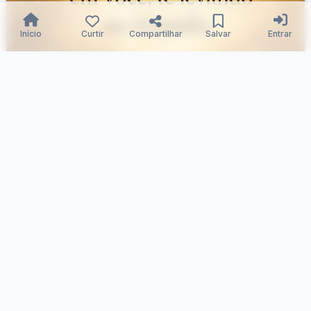
Início
Curtir
Compartilhar
Salvar
Entrar
Cristo: Amor em Triunfo
Samuka Silva
26/12/2025
260
0
0