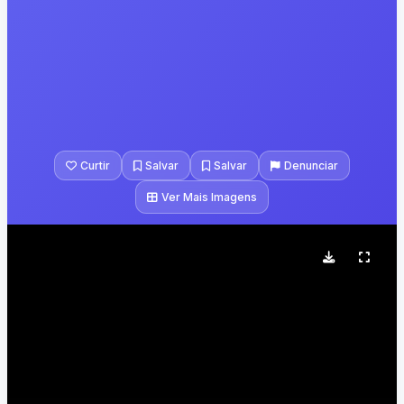
Curtir
Salvar
Salvar
Denunciar
Ver Mais Imagens