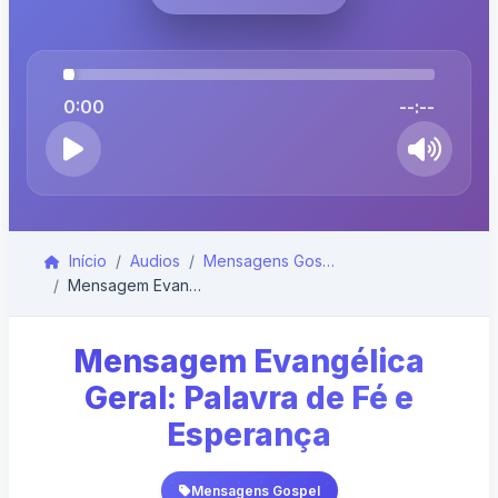
0:00
--:--
Início
Audios
Mensagens Gospel
Mensagem Evangélica Geral: Palavra de Fé e Esperan...
Mensagem Evangélica
Geral: Palavra de Fé e
Esperança
Mensagens Gospel