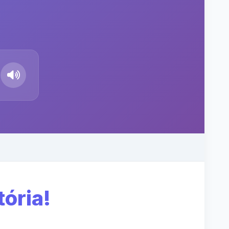
ória!