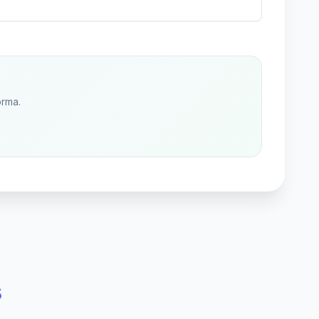
orma.
s