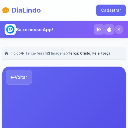
DiaLindo
Cadastrar
Baixe nosso App!
Início
Terça-feira
Imagens
Terça: Cristo, Fé e Força
Voltar