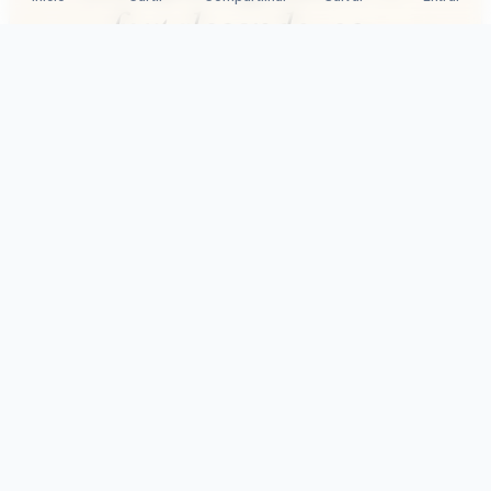
Corações guiados na paz
Samuka Silva
23/12/2025
62
0
0