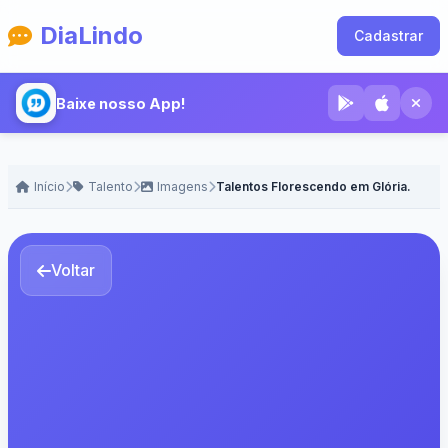
DiaLindo
Cadastrar
Baixe nosso App!
Início
Talento
Imagens
Talentos Florescendo em Glória.
Voltar