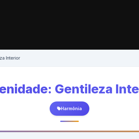
a Interior
enidade: Gentileza Inte
Harmônia