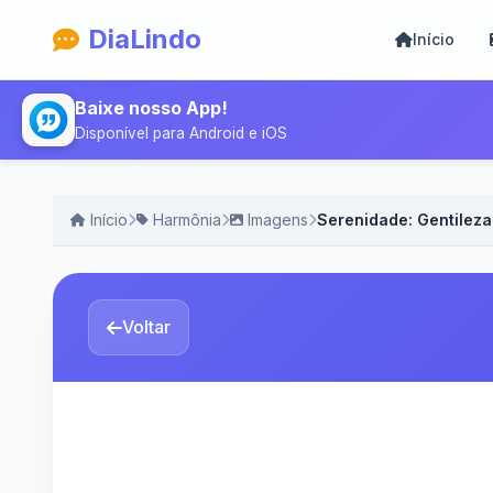
DiaLindo
Início
Baixe nosso App!
Disponível para Android e iOS
Início
Harmônia
Imagens
Serenidade: Gentileza 
Voltar