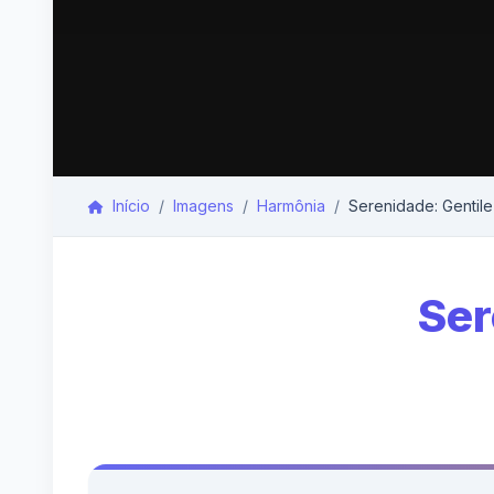
Início
Imagens
Harmônia
Serenidade: Gentilez
Ser