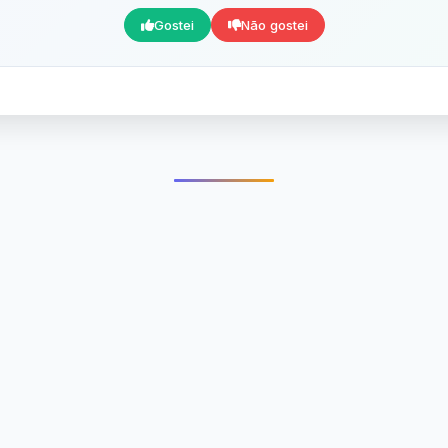
Gostei
Não gostei
Mensagens Relacionada
s conteúdo da categoria Superação que pode te intere