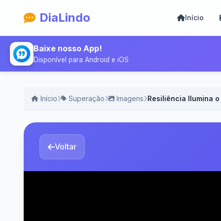
DiaLindo
Início
Baixe nosso App!
Disponível para Android e iOS
Início
Superação
Imagens
Resiliência Ilumina 
Voltar