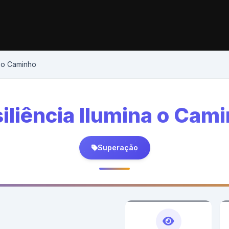
a o Caminho
iliência Ilumina o Cam
Superação