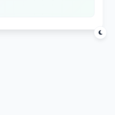
s
ssar