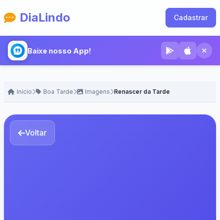
DiaLindo
Cadastrar
Baixe nosso App!
Início
Boa Tarde
Imagens
Renascer da Tarde
Voltar