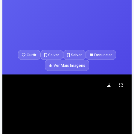
Curtir
Salvar
Salvar
Denunciar
Ver Mais Imagens