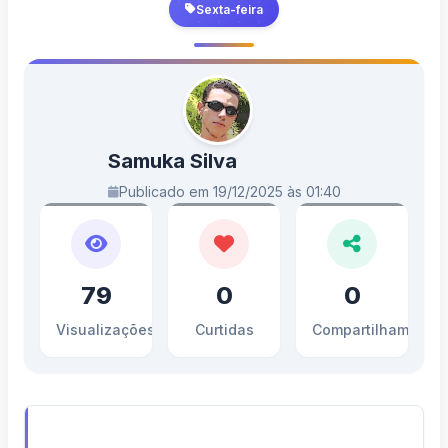
Sexta-feira
Samuka Silva
Publicado em 19/12/2025 às 01:40
79
0
0
Visualizações
Curtidas
Compartilhamento