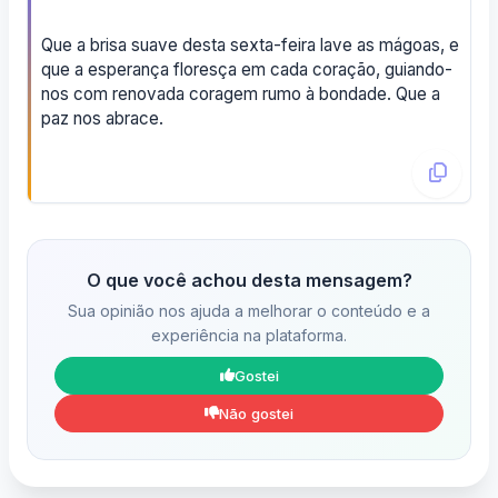
Que a brisa suave desta sexta-feira lave as mágoas, e
que a esperança floresça em cada coração, guiando-
nos com renovada coragem rumo à bondade. Que a
paz nos abrace.
O que você achou desta mensagem?
Sua opinião nos ajuda a melhorar o conteúdo e a
experiência na plataforma.
Gostei
Não gostei