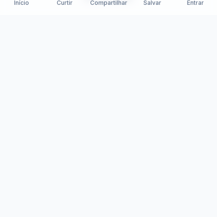
Início
Curtir
Compartilhar
Salvar
Entrar
Trindade Divina: Rota Iluminada
Samuka Silva
19/11/2025
150
0
0