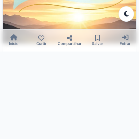
Início
Curtir
Compartilhar
Salvar
Entrar
Amor Futuro Guiado Divinamente
Samuka Silva
20/12/2025
148
0
0