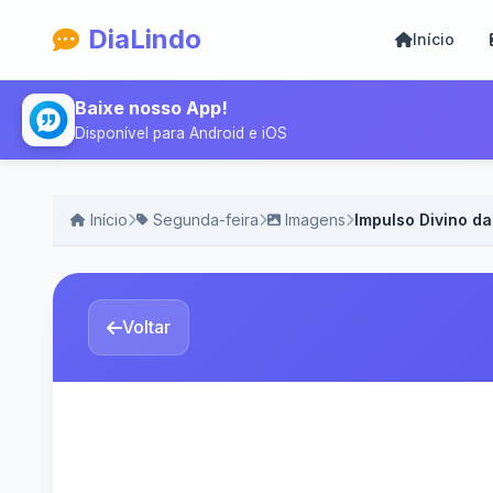
DiaLindo
Início
Baixe nosso App!
Disponível para Android e iOS
Início
Segunda-feira
Imagens
Impulso Divino d
Voltar