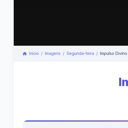
Início
Imagens
Segunda-feira
Impulso Divin
I