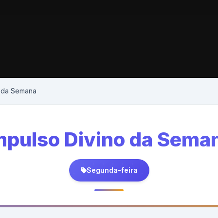
o da Semana
mpulso Divino da Sema
Segunda-feira