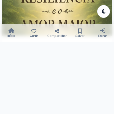
Início
Curtir
Compartilhar
Salvar
Entrar
Fé, Resiliência e Amor Triunfante
Samuka Silva
23/12/2025
88
0
0