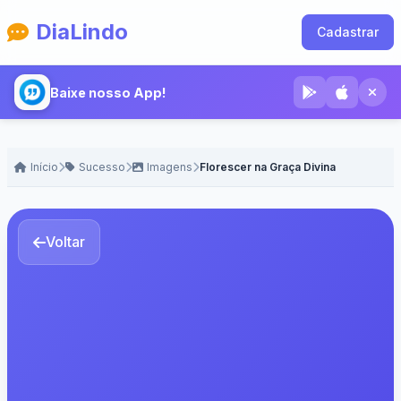
DiaLindo
Cadastrar
Baixe nosso App!
Início
Sucesso
Imagens
Florescer na Graça Divina
Voltar