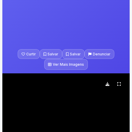
Curtir
Salvar
Salvar
Denunciar
Ver Mais Imagens