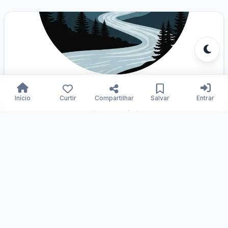
Início
Curtir
Compartilhar
Salvar
Entrar
Divina bondade: fé renovada.
Samuka Silva
20/12/2025
116
0
1