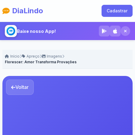
DiaLindo
Cadastrar
Baixe nosso App!
Início
Apreço
Imagens
Florescer: Amor Transforma Provações
Voltar