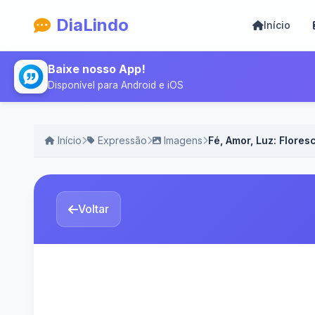
DiaLindo
Início
Baixe nosso App!
Disponível para Android e iOS
Início
Expressão
Imagens
Fé, Amor, Luz: Flores
Voltar