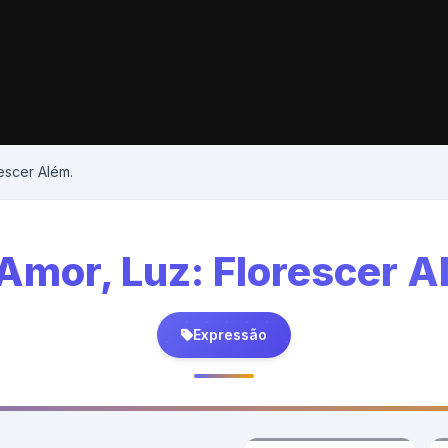
rescer Além.
 Amor, Luz: Florescer A
Expressão