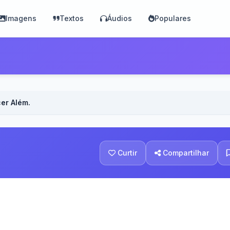
Imagens
Textos
Áudios
Populares
cer Além.
Curtir
Compartilhar