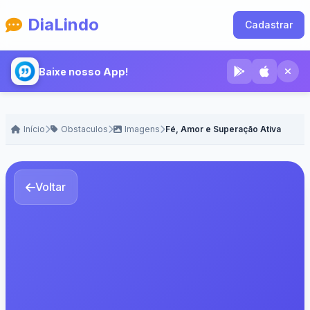
DiaLindo
Cadastrar
Baixe nosso App!
Início
Obstaculos
Imagens
Fé, Amor e Superação Ativa
Voltar