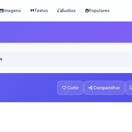
Imagens
Textos
Áudios
Populares
os
Curtir
Compartilhar