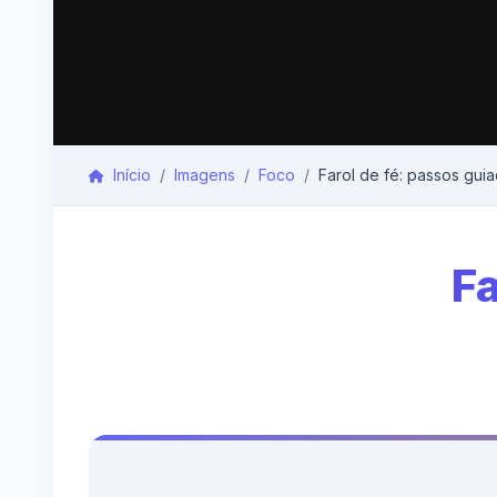
Início
Imagens
Foco
Farol de fé: passos gui
Fa