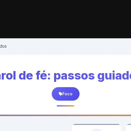
ados
rol de fé: passos guia
Foco