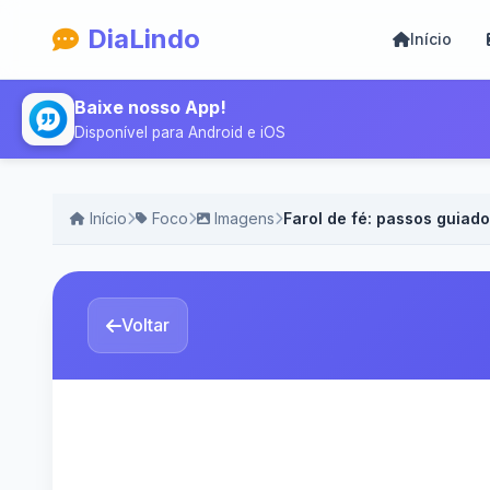
DiaLindo
Início
Baixe nosso App!
Disponível para Android e iOS
Início
Foco
Imagens
Farol de fé: passos guiad
Voltar