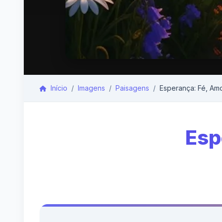
Início
Imagens
Paisagens
Esperança: Fé, Amo
Esp