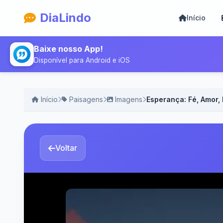
DiaLindo
Início
Baixe nosso App!
Disponível para Android e iOS
Início
Paisagens
Imagens
Esperança: Fé, Amor,
Voltar