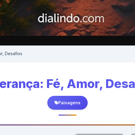
r, Desafios
erança: Fé, Amor, Desa
Paisagens