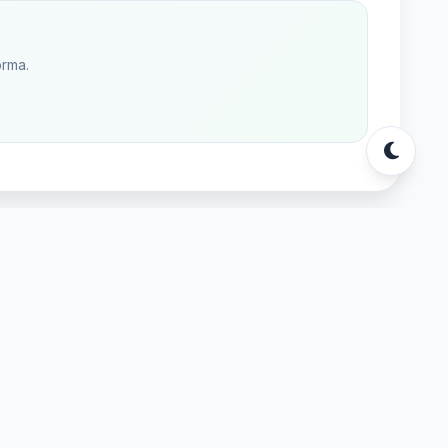
orma.
s
ssar